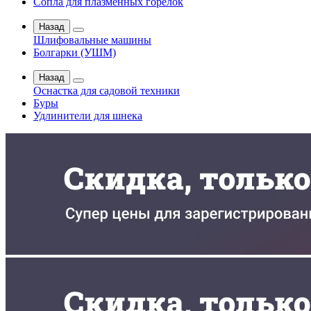
Сопла для плазменных горелок
Назад
Шлифовальные машины
Болгарки (УШМ)
Назад
Оснастка для садовой техники
Буры
Удлинители для шнека