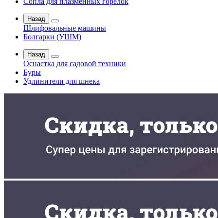
Сопла для плазменных горелок
Назад
Шлифовальные машины
Болгарки (УШМ)
Назад
Оснастка для садовой техники
Буры
Удлинители для шнека