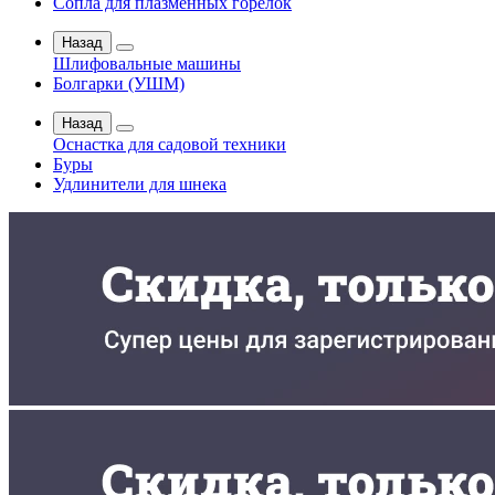
Сопла для плазменных горелок
Назад
Шлифовальные машины
Болгарки (УШМ)
Назад
Оснастка для садовой техники
Буры
Удлинители для шнека