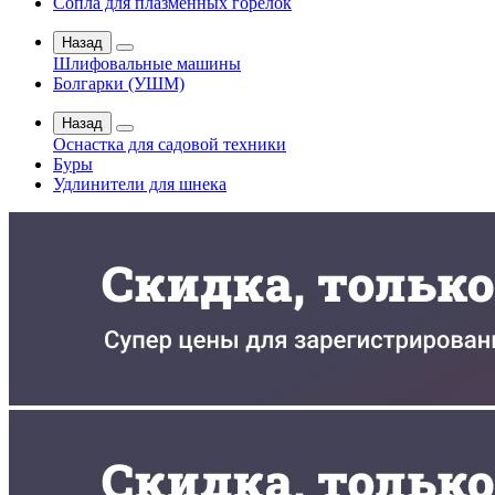
Сопла для плазменных горелок
Назад
Шлифовальные машины
Болгарки (УШМ)
Назад
Оснастка для садовой техники
Буры
Удлинители для шнека