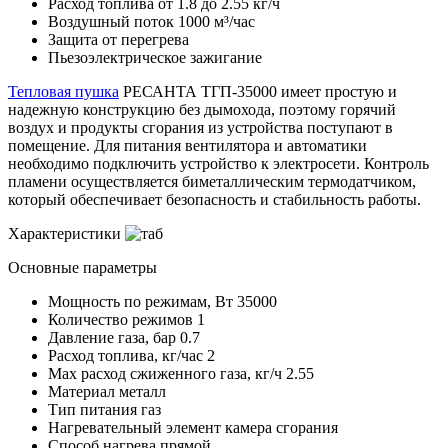
Расход топлива от 1.8 до 2.55 кг/ч
Воздушный поток 1000 м³/час
Защита от перегрева
Пьезоэлектрическое зажигание
Тепловая пушка
РЕСАНТА ТГП-35000​ имеет простую и
надежную конструкцию без дымохода, поэтому горячий
воздух и продукты сгорания из устройства поступают в
помещение. Для питания вентилятора и автоматики
необходимо подключить устройство к электросети. Контроль
пламени осуществляется биметаллическим термодатчиком,
который обеспечивает безопасность и стабильность работы.
Характеристики
Основные параметры
Мощность по режимам, Вт
35000
Количество режимов
1
Давление газа, бар
0.7
Расход топлива, кг/час
2
Max расход сжиженного газа, кг/ч
2.55
Материал
металл
Тип питания
газ
Нагревательный элемент
камера сгорания
Способ нагрева
прямой