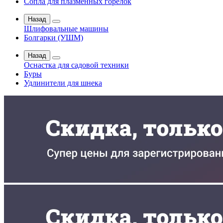
Сопла для плазменных горелок
Назад
Шлифовальные машины
Болгарки (УШМ)
Назад
Оснастка для садовой техники
Буры
Удлинители для шнека