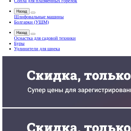
Сопла для плазменных горелок
Назад
Шлифовальные машины
Болгарки (УШМ)
Назад
Оснастка для садовой техники
Буры
Удлинители для шнека