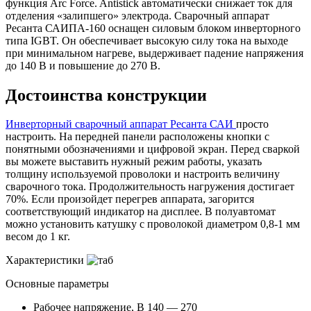
функция Arc Force. Antistick автоматически снижает ток для
отделения «залипшего» электрода. Сварочный аппарат
Ресанта САИПА-160 оснащен силовым блоком инверторного
типа IGBT. Он обеспечивает высокую силу тока на выходе
при минимальном нагреве, выдерживает падение напряжения
до 140 В и повышение до 270 В.
Достоинства конструкции
Инверторный сварочный аппарат Ресанта САИ
просто
настроить. На передней панели расположены кнопки с
понятными обозначениями и цифровой экран. Перед сваркой
вы можете выставить нужный режим работы, указать
толщину используемой проволоки и настроить величину
сварочного тока. Продолжительность нагружения достигает
70%. Если произойдет перегрев аппарата, загорится
соответствующий индикатор на дисплее. В полуавтомат
можно установить катушку с проволокой диаметром 0,8-1 мм
весом до 1 кг.
Характеристики
Основные параметры
Рабочее напряжение, В
140 — 270