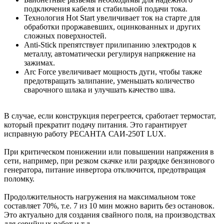
подключения кабеля и стабильной подачи тока.
Технология Hot Start увеличивает ток на старте для
обработки проржавевших, оцинкованных и других
сложных поверхностей.
Anti-Stick препятствует прилипанию электродов к
металлу, автоматически регулируя напряжение на
зажимах.
Arc Force увеличивает мощность дуги, чтобы также
предотвращать залипание, уменьшать количество
сварочного шлака и улучшать качество шва.
В случае, если конструкция перегреется, сработает термостат,
который прекратит подачу питания. Это гарантирует
исправную работу РЕСАНТА САИ-250Т LUX.
При критическом понижении или повышении напряжения в
сети, например, при резком скачке или разрядке бензинового
генератора, питание инвертора отключится, предотвращая
поломку.
Продолжительность нагружения на максимальном токе
составляет 70%, т.е. 7 из 10 мин можно варить без остановок.
Это актуально для создания свайного поля, на производствах
для серийных работ и т.д.