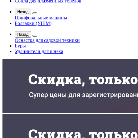
Сопла для плазменных горелок
Назад
Шлифовальные машины
Болгарки (УШМ)
Назад
Оснастка для садовой техники
Буры
Удлинители для шнека