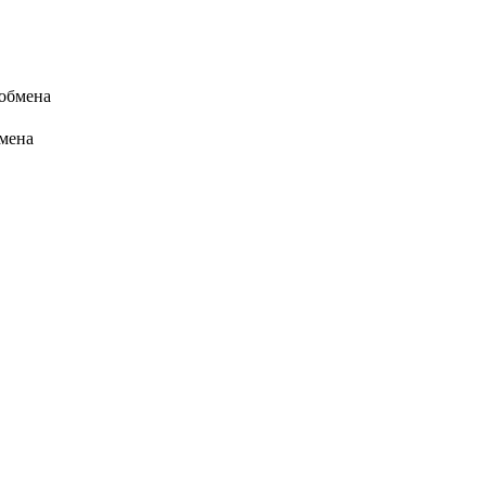
 обмена
бмена