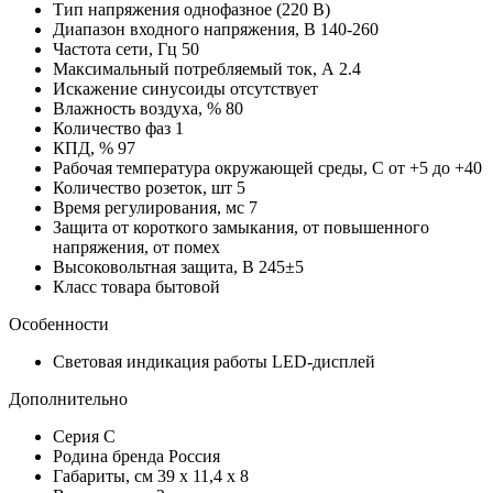
Тип напряжения
однофазное (220 В)
Диапазон входного напряжения, В
140-260
Частота сети, Гц
50
Максимальный потребляемый ток, А
2.4
Искажение синусоиды
отсутствует
Влажность воздуха, %
80
Количество фаз
1
КПД, %
97
Рабочая температура окружающей среды, C
от +5 до +40
Количество розеток, шт
5
Время регулирования, мс
7
Защита
от короткого замыкания, от повышенного
напряжения, от помех
Высоковольтная защита, В
245±5
Класс товара
бытовой
Особенности
Световая индикация работы
LED-дисплей
Дополнительно
Серия
С
Родина бренда
Россия
Габариты, см
39 x 11,4 x 8