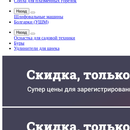
Сопла для плазменных горелок
Назад
Шлифовальные машины
Болгарки (УШМ)
Назад
Оснастка для садовой техники
Буры
Удлинители для шнека