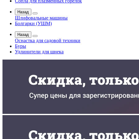
Сопла для плазменных горелок
Назад
Шлифовальные машины
Болгарки (УШМ)
Назад
Оснастка для садовой техники
Буры
Удлинители для шнека