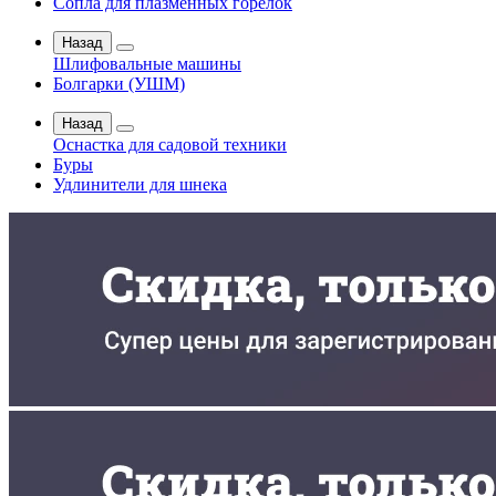
Сопла для плазменных горелок
Назад
Шлифовальные машины
Болгарки (УШМ)
Назад
Оснастка для садовой техники
Буры
Удлинители для шнека