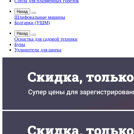
Сопла для плазменных горелок
Назад
Шлифовальные машины
Болгарки (УШМ)
Назад
Оснастка для садовой техники
Буры
Удлинители для шнека