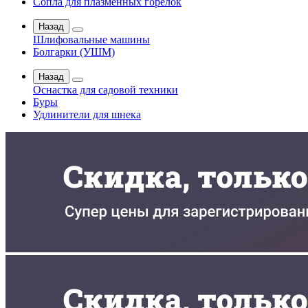
Сопла для плазменных горелок
Назад
Шлифовальные машины
Болгарки (УШМ)
Назад
Оснастка для садовой техники
Буры
Удлинители для шнека