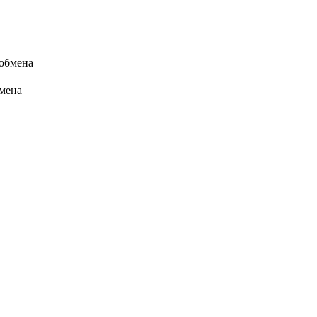
 обмена
бмена