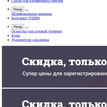
Сопла для плазменных горелок
Назад
Шлифовальные машины
Болгарки (УШМ)
Назад
Оснастка для садовой техники
Буры
Удлинители для шнека