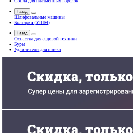
Сопла для плазменных горелок
Назад
Шлифовальные машины
Болгарки (УШМ)
Назад
Оснастка для садовой техники
Буры
Удлинители для шнека