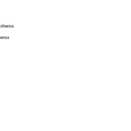
 обмена
бмена