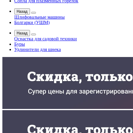
Сопла для плазменных горелок
Назад
Шлифовальные машины
Болгарки (УШМ)
Назад
Оснастка для садовой техники
Буры
Удлинители для шнека