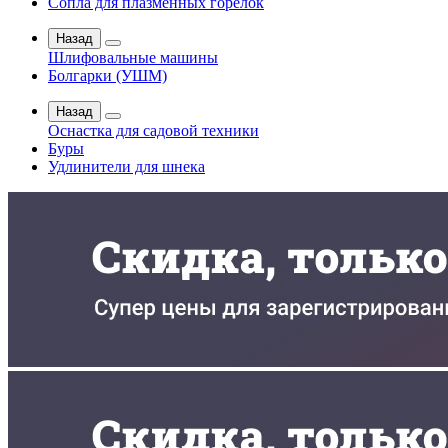
Сопла для плазменных горелок
Назад
Шлифовальные машины
Болгарки (УШМ)
Назад
Оснастка для садовой техники
Буры
Удлинители для шнека