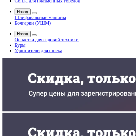
Сопла для плазменных горелок
Назад
Шлифовальные машины
Болгарки (УШМ)
Назад
Оснастка для садовой техники
Буры
Удлинители для шнека