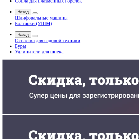
Сопла для плазменных горелок
Назад
Шлифовальные машины
Болгарки (УШМ)
Назад
Оснастка для садовой техники
Буры
Удлинители для шнека