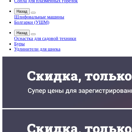
Сопла для плазменных горелок
Назад
Шлифовальные машины
Болгарки (УШМ)
Назад
Оснастка для садовой техники
Буры
Удлинители для шнека