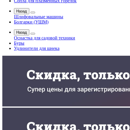
Сопла для плазменных горелок
Назад
Шлифовальные машины
Болгарки (УШМ)
Назад
Оснастка для садовой техники
Буры
Удлинители для шнека