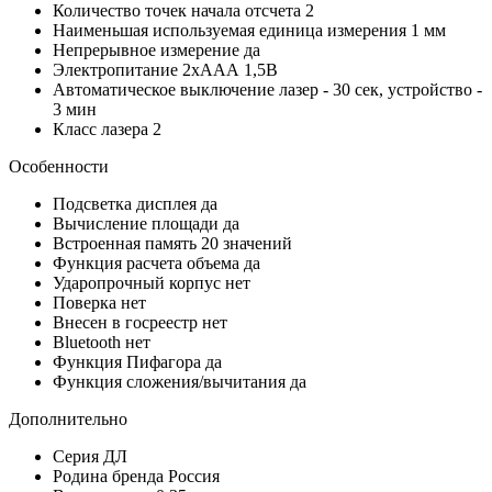
Количество точек начала отсчета
2
Наименьшая используемая единица измерения
1 мм
Непрерывное измерение
да
Электропитание
2хААА 1,5В
Автоматическое выключение
лазер - 30 сек, устройство -
3 мин
Класс лазера
2
Особенности
Подсветка дисплея
да
Вычисление площади
да
Встроенная память
20 значений
Функция расчета объема
да
Ударопрочный корпус
нет
Поверка
нет
Внесен в госреестр
нет
Bluetooth
нет
Функция Пифагора
да
Функция сложения/вычитания
да
Дополнительно
Серия
ДЛ
Родина бренда
Россия