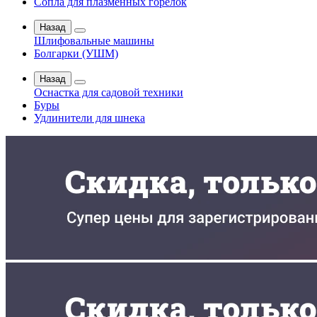
Сопла для плазменных горелок
Назад
Шлифовальные машины
Болгарки (УШМ)
Назад
Оснастка для садовой техники
Буры
Удлинители для шнека