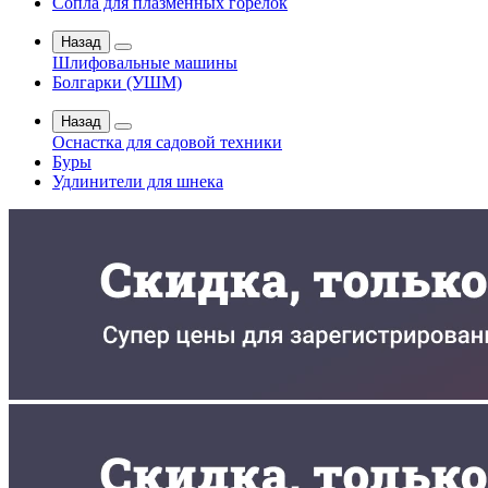
Сопла для плазменных горелок
Назад
Шлифовальные машины
Болгарки (УШМ)
Назад
Оснастка для садовой техники
Буры
Удлинители для шнека