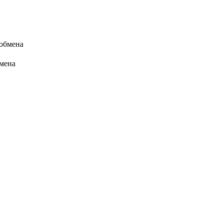
 обмена
бмена