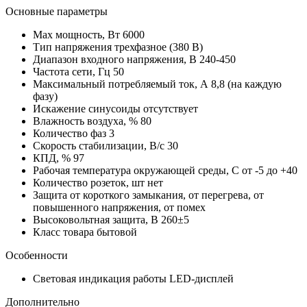
Основные параметры
Max мощность, Вт
6000
Тип напряжения
трехфазное (380 В)
Диапазон входного напряжения, В
240-450
Частота сети, Гц
50
Максимальный потребляемый ток, А
8,8 (на каждую
фазу)
Искажение синусоиды
отсутствует
Влажность воздуха, %
80
Количество фаз
3
Скорость стабилизации, В/с
30
КПД, %
97
Рабочая температура окружающей среды, C
от -5 до +40
Количество розеток, шт
нет
Защита
от короткого замыкания, от перегрева, от
повышенного напряжения, от помех
Высоковольтная защита, В
260±5
Класс товара
бытовой
Особенности
Световая индикация работы
LED-дисплей
Дополнительно