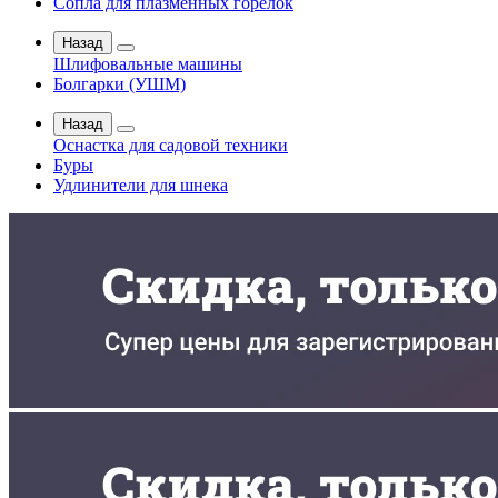
Сопла для плазменных горелок
Назад
Шлифовальные машины
Болгарки (УШМ)
Назад
Оснастка для садовой техники
Буры
Удлинители для шнека