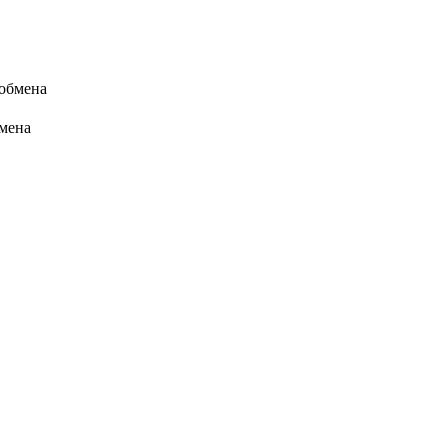
 обмена
бмена