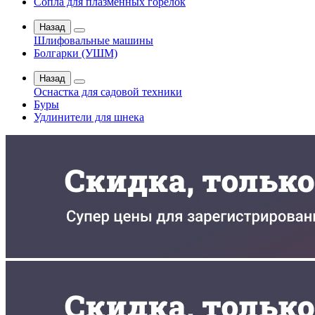
Сопла для плазменных горелок
Назад
Шлифовальные машины
Болгарки (УШМ)
Назад
Оснастка для садовой техники
Буры
Удлинители для шнека