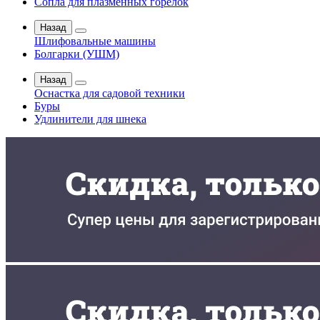
Сопла для плазменных горелок
Назад
Шлифовальные машины
Болгарки (УШМ)
Назад
Оснастка для садовой техники
Буры
Удлинители для шнека