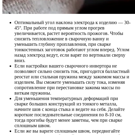
Оптимальный угол наклона электрода к изделию — 30-
45°. При работе под прямым углом прогрев
увеличивается, растет вероятность прожогов. Чтобы
снизить тепловложение в сварочную ванну и
уменьшить глубину проплавления, при сварке
тонкостенных заготовок работают углом вперед. Углом
назад электрод ведут, если варят по вертикали сверху
вниз.
Если настройки вашего сварочного инвертора не
позволяют сильно снизить ток, пригодится балластный
реостат или стальная пружина между зажимом массы и
изделием. Вы сможете уменьшать силу тока, изменяя
сопротивление при перестановке зажима массы по
виткам пружины.
Для уменьшения температурных деформаций при
сварке больших конструкций из тонкого металла,
начните шов с конца стыка и ведите на себя. Делайте
короткие последовательные соединения по 8-10 см,
тогда прогибы будут менее заметны, чем при сварке
сплошным швом.
Если же вы варите сплошным швом, передвигайте