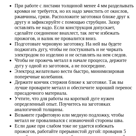
При работе с листами толщиной менее 4 мм разделывать
кромки не требуется, но их надо зачистить от окислов,
ржавчины, грязи. Расположите заготовки ближе друг к
другу и зафиксируйте с помощью струбцин. Зазор
оставлять не надо. Если конструкция допускает,
сделайте соединение внахлест, так легче избежать
прожогов, и валик не провалится вниз.
Подготовьте черновую заготовку. На ней вы будете
поджигать дугу, чтобы не постукивать и не чиркать
электродом по изделию и не оставлять на нем следов.
Чтобы не прожечь металл в начале процесса, держите
дугу у одной из заготовок, а не посередине.
Электрод желательно вести быстро, минимизировав
поперечные колебания.
Держите кончик стержня ближе к заготовке. Так вы
лучше проварите металл и обеспечите хороший перенос
присадочного материала.
Учтите, что для работы на короткой дуге нужен
определенный опыт. Поучитесь на заготовках
аналогичной толщины.
Возьмите графитовую или медную подложку, чтобы
металл не проваливался с изнаночной стороны шва.
Если даже при слабом токе не удается избежать
прожогов, работайте прерывистой дугой: проварив 5