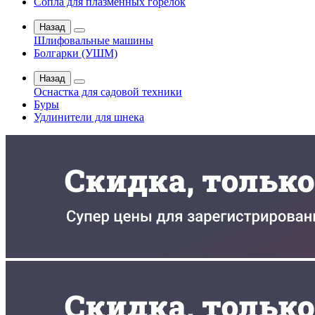
Сопла для плазменных горелок
Назад
Шлифовальные машины
Болгарки (УШМ)
Назад
Оснастка для садовой техники
Буры
Удлинители для шнека