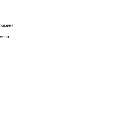
 обмена
бмена