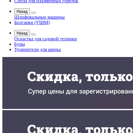
Сопла для плазменных горелок
Назад
Шлифовальные машины
Болгарки (УШМ)
Назад
Оснастка для садовой техники
Буры
Удлинители для шнека