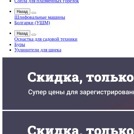
Сопла для плазменных горелок
Назад
Шлифовальные машины
Болгарки (УШМ)
Назад
Оснастка для садовой техники
Буры
Удлинители для шнека