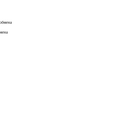
 обмена
бмена