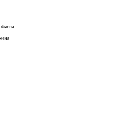
 обмена
бмена