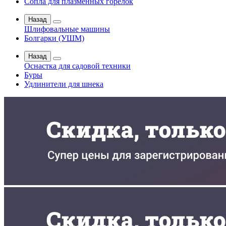
Сопла для плазменных горелок
Назад
Шлифовальные машины
Болгарки (УШМ)
Назад
Оснастка для садовой техники
Буры
Удлинители для шнека