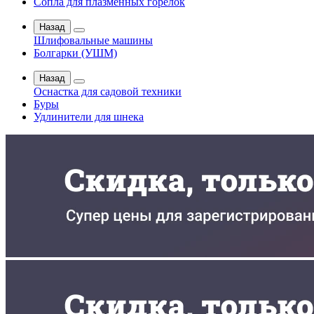
Сопла для плазменных горелок
Назад
Шлифовальные машины
Болгарки (УШМ)
Назад
Оснастка для садовой техники
Буры
Удлинители для шнека