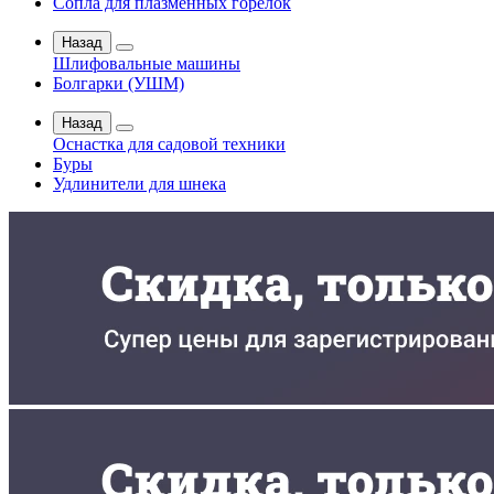
Сопла для плазменных горелок
Назад
Шлифовальные машины
Болгарки (УШМ)
Назад
Оснастка для садовой техники
Буры
Удлинители для шнека