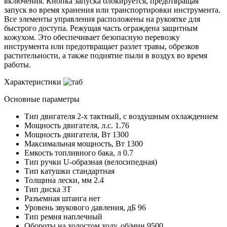
включения. Кнопка запуска блокируется, предотвращая
запуск во время хранения или транспортировки инструмента.
Все элементы управления расположены на рукоятке для
быстрого доступа. Режущая часть ограждена защитным
кожухом. Это обеспечивает безопасную перевозку
инструмента или предотвращает разлет травы, обрезков
растительности, а также поднятие пыли в воздух во время
работы.
Характеристики
Основные параметры
Тип двигателя
2-х тактный, с воздушным охлаждением
Мощность двигателя, л.с.
1.76
Мощность двигателя, Вт
1300
Максимальная мощность, Вт
1300
Емкость топливного бака, л
0.7
Тип ручки
U-образная (велосипедная)
Тип катушки
стандартная
Толщина лески, мм
2.4
Тип диска
3Т
Разъемная штанга
нет
Уровень звукового давления, дБ
96
Тип ремня
наплечный
Обороты на холостом ходу, об/мин
9500