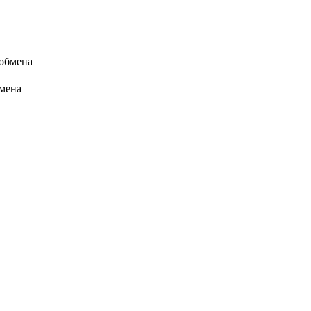
 обмена
бмена